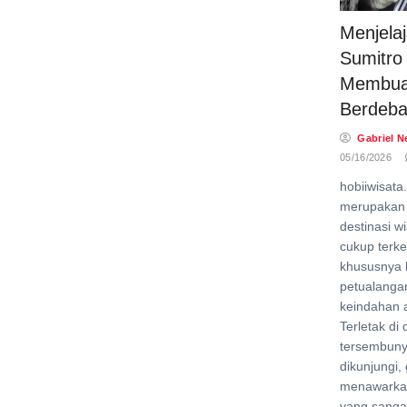
Menjela
Sumitro
Membua
Berdeba
Gabriel N
05/16/2026
hobiiwisata
merupakan 
destinasi w
cukup terke
khususnya 
petualanga
keindahan 
Terletak di
tersembuny
dikunjungi, 
menawarka
yang sanga