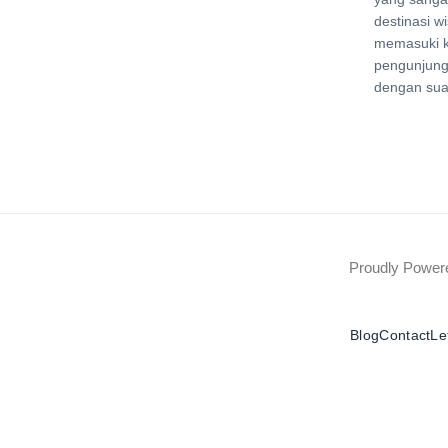
destinasi w
memasuki k
pengunjung
dengan sua
Proudly Powe
Blog
Contact
Le