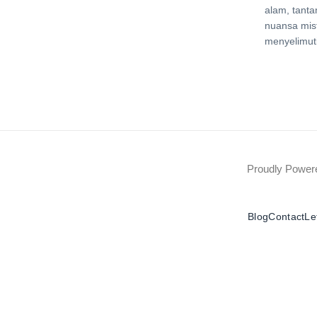
alam, tanta
nuansa mis
menyelimuti
Proudly Powe
Blog
Contact
Le