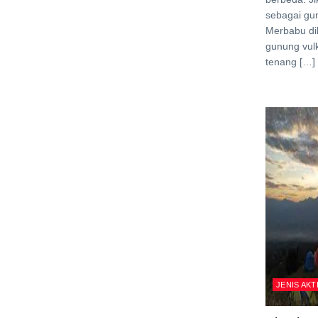
sebagai gun
Merbabu di
gunung vulk
tenang […]
JENIS AKT