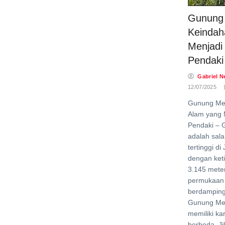
Gunung
Keindah
Menjadi 
Pendaki
Gabriel N
12/07/2025
Gunung Me
Alam yang 
Pendaki –
adalah sal
tertinggi d
dengan keti
3.145 meter
permukaan 
berdampin
Gunung Me
memiliki ka
berbeda. Ji