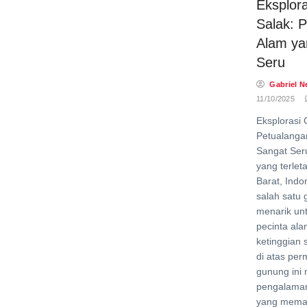
Eksplor
Salak: 
Alam ya
Seru
Gabriel N
11/10/2025
Eksplorasi
Petualanga
Sangat Ser
yang terlet
Barat, Ind
salah satu 
menarik unt
pecinta al
ketinggian 
di atas per
gunung ini
pengalaman
yang mema