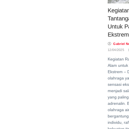
Kegiatan
Tantang
Untuk P
Ekstrem
Gabriel N
12/04/2025
Kegiatan R
Alam untuk
Ekstrem – D
olahraga y
sensasi eks
menjadi sal
yang palin
adrenalin.
olahraga ai
bergantung
individu, r
kekuatan t