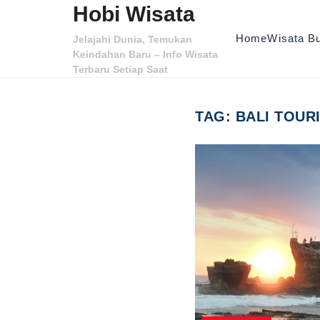
Skip to content
Hobi Wisata
Home
Wisata B
Jelajahi Dunia, Temukan
Keindahan Baru – Info Wisata
Terbaru Setiap Saat
TAG:
BALI TOUR