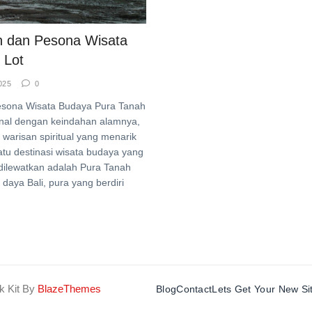
n dan Pesona Wisata
 Lot
025
0
esona Wisata Budaya Pura Tanah
kenal dengan keindahan alamnya,
warisan spiritual yang menarik
tu destinasi wisata budaya yang
h dilewatkan adalah Pura Tanah
t daya Bali, pura yang berdiri
k Kit By
BlazeThemes
Blog
Contact
Lets Get Your New Si