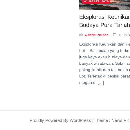
WISATA BUDAYA
Eksplorasi Keunika
Budaya Pura Tanah
Gabriel Nelson
11/08/2
Eksplorasi Keunikan dan P
Lot – Bali, pulau yang ter
juga kaya akan budaya dan 
banyak wisatawan. Salah sa
paling ikonik dan tak bole
Lot. Terletak di pesisir bara
megah di […]
Proudly Powered By WordPress
|
Theme : News Pic