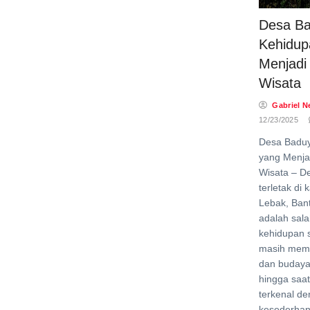
Desa Ba
Kehidup
Menjadi
Wisata
Gabriel N
12/23/2025
Desa Baduy
yang Menja
Wisata – D
terletak di
Lebak, Bant
adalah sala
kehidupan 
masih memp
dan budaya
hingga saat
terkenal de
kesederhan