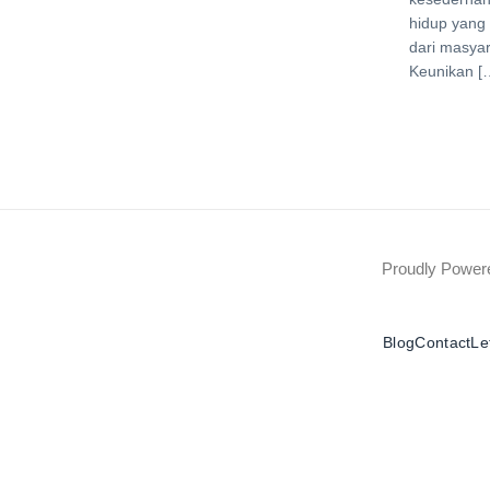
hidup yang
dari masya
Keunikan [
Proudly Powe
Blog
Contact
Le