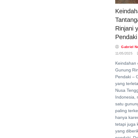
Keindah
Tantan
Rinjani 
Pendaki
Gabriel N
11/05/2025
Keindahan 
Gunung Rin
Pendaki – 
yang terlet
Nusa Tengg
Indonesia,
satu gunun
paling terke
hanya kare
tetapi juga
yang diber
pendaki. D