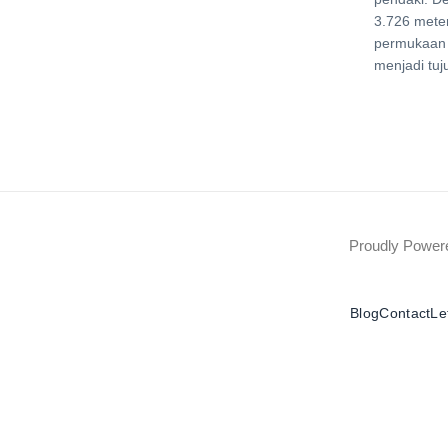
3.726 meter
permukaan l
menjadi tuj
Proudly Powe
Blog
Contact
Le