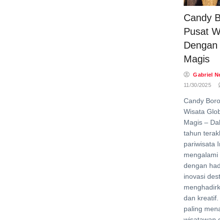
Candy B
Pusat W
Dengan
Magis
Gabriel N
11/30/2025
Candy Boro
Wisata Glo
Magis – Da
tahun terak
pariwisata 
mengalami 
dengan had
inovasi des
menghadirk
dan kreatif
paling mena
wisatawan 