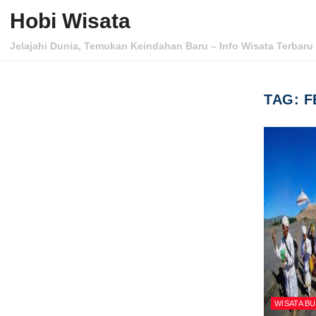
Skip to content
Hobi Wisata
Jelajahi Dunia, Temukan Keindahan Baru – Info Wisata Terbaru 
TAG:
F
WISATA B