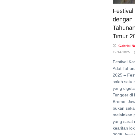
Festiva
dengan 
Tahunan
Timur 2
Gabriel N
12/14/2025
Festival Ka
Adat Tahun
2025 – Fes
salah satu 
yang digel
Tengger di
Bromo, Jawa
bukan sekad
melainkan 
yang sarat 
kearifan lo
2025, festiv