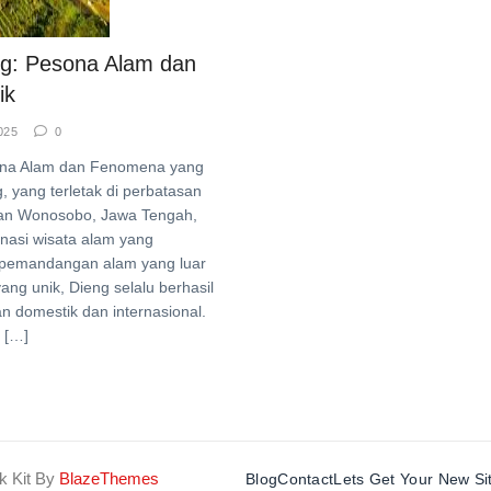
ng: Pesona Alam dan
ik
025
0
sona Alam dan Fenomena yang
, yang terletak di perbatasan
an Wonosobo, Jawa Tengah,
nasi wisata alam yang
emandangan alam yang luar
ng unik, Dieng selalu berhasil
n domestik dan internasional.
 […]
k Kit By
BlazeThemes
Blog
Contact
Lets Get Your New Si