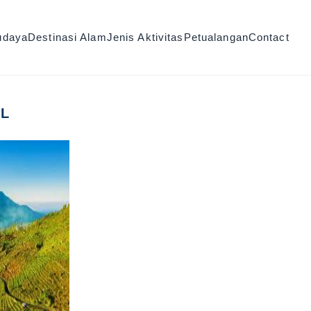
udaya
Destinasi Alam
Jenis Aktivitas
Petualangan
Contact
L