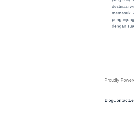
destinasi w
memasuki k
pengunjung
dengan sua
Proudly Powe
Blog
Contact
Le