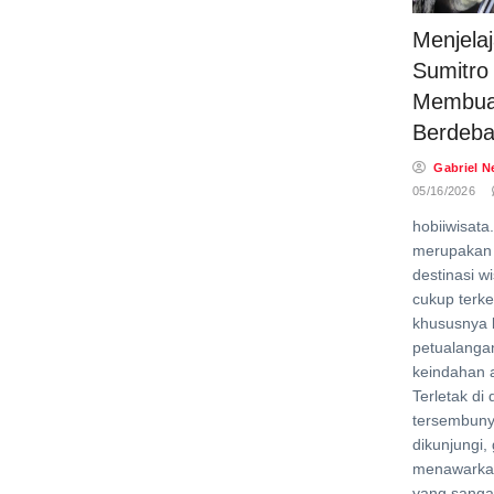
Menjela
Sumitro
Membua
Berdeba
Gabriel N
05/16/2026
hobiiwisata
merupakan 
destinasi w
cukup terke
khususnya 
petualanga
keindahan 
Terletak di
tersembuny
dikunjungi, 
menawarka
yang sanga