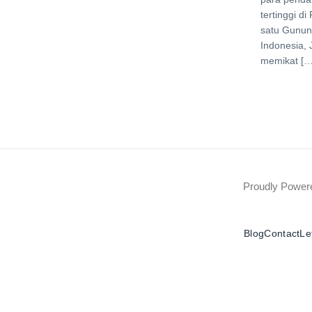
tertinggi d
satu Gunung
Indonesia, 
memikat […
Proudly Powe
Blog
Contact
Le