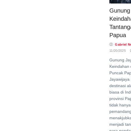
Gunung 
Keindah
Tantang
Papua
Gabriel N
11/20/2025
Gunung Jay
Keindahan 
Puncak Pa
Jayawijaya 
destinasi a
biasa di Ind
provinsi Pa
tidak hany
pemandang
menakjubka
menjadi tan
para penda