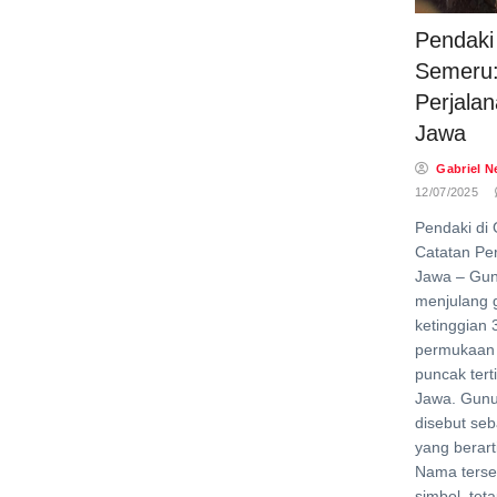
Pendaki
Semeru:
Perjala
Jawa
Gabriel N
12/07/2025
Pendaki di
Catatan Pe
Jawa – Gu
menjulang 
ketinggian 
permukaan 
puncak tert
Jawa. Gunun
disebut se
yang berar
Nama terse
simbol, tet