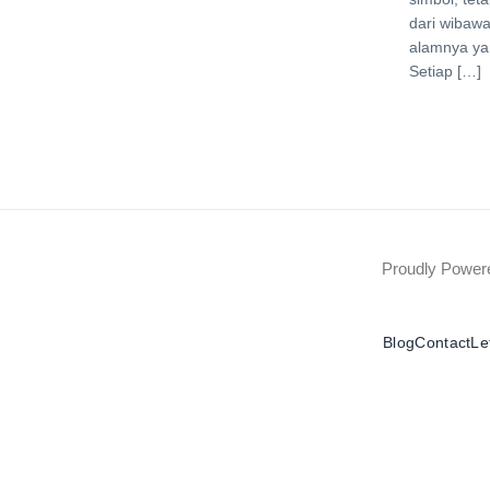
dari wibaw
alamnya ya
Setiap […]
Proudly Powe
Blog
Contact
Le