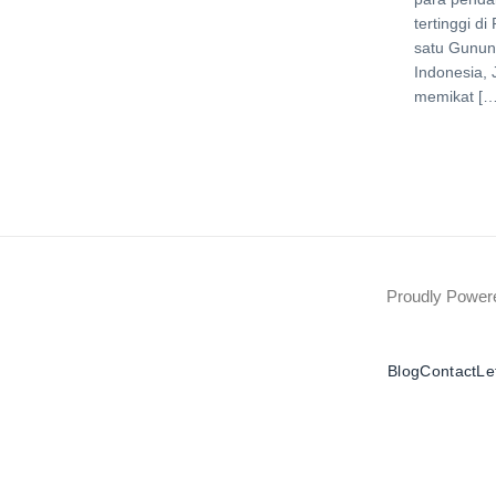
tertinggi d
satu Gunung
Indonesia, 
memikat […
Proudly Powe
Blog
Contact
Le