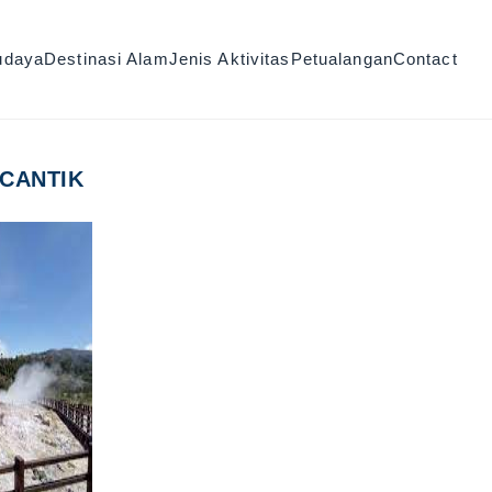
udaya
Destinasi Alam
Jenis Aktivitas
Petualangan
Contact
CANTIK