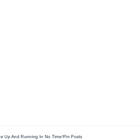
te Up And Running In No Time!
Pin Posts