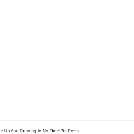
te Up And Running In No Time!
Pin Posts