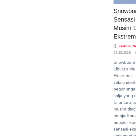
Snowboa
Sensasi
Musim D
Ekstrem
Gabriel N
02/18/2026
Snowboardi
Liburan Mu
Ekstreme –
selalu ident
pegunungan
salju yang
Di antara b
musim ding
menjadi sal
populer ka
sensasi eks
kesempatan