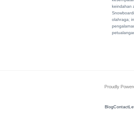
keindahan a
Snowboardi
olahraga; i
pengalama
petualangan
Proudly Powe
Blog
Contact
Le