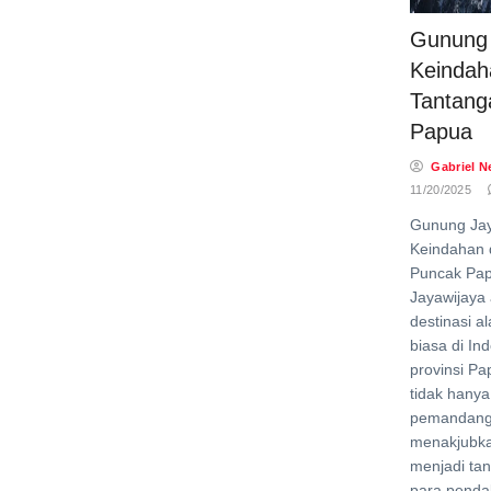
Gunung 
Keindah
Tantang
Papua
Gabriel N
11/20/2025
Gunung Jay
Keindahan 
Puncak Pa
Jayawijaya 
destinasi a
biasa di Ind
provinsi Pa
tidak hany
pemandang
menakjubka
menjadi tan
para penda