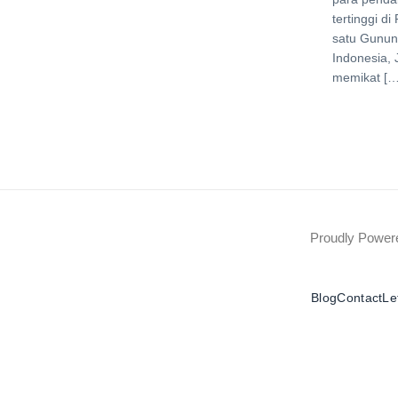
tertinggi d
satu Gunung
Indonesia, 
memikat […
Proudly Powe
Blog
Contact
Le