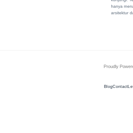
hanya men
arsitektur 
Proudly Powe
Blog
Contact
Le