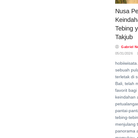
Nusa Pe
Keindah
Tebing y
Takjub
Gabriel N
05/31/2026
hobiiwisata
sebuah pul
terletak di
Bali, telah 
favorit bag
keindahan 
petualanga
pantai-panta
tebing-teb
menjulang t
panorama 
memukau, p