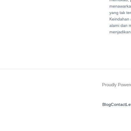
menawarka
yang tak te
Keindahan 
alami dan 
menjadikan
Proudly Powe
Blog
Contact
Le