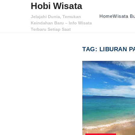
Skip to content
Hobi Wisata
Home
Wisata B
Jelajahi Dunia, Temukan
Keindahan Baru – Info Wisata
Terbaru Setiap Saat
TAG:
LIBURAN P