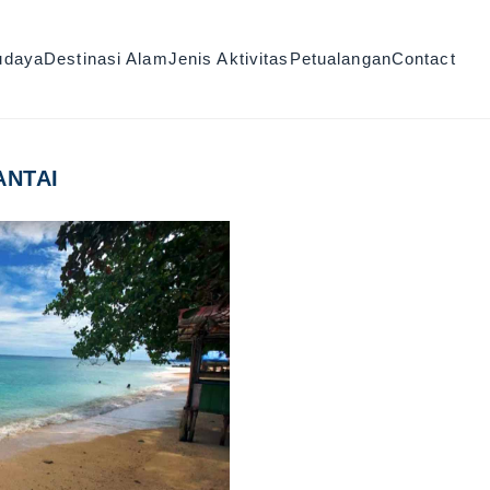
udaya
Destinasi Alam
Jenis Aktivitas
Petualangan
Contact
ANTAI