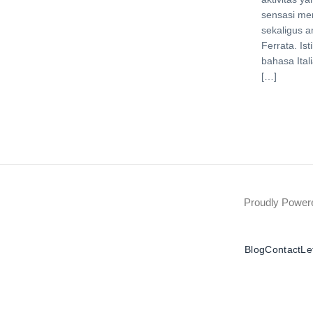
sensasi me
sekaligus 
Ferrata. Ist
bahasa Itali
[…]
Proudly Powe
Blog
Contact
Le