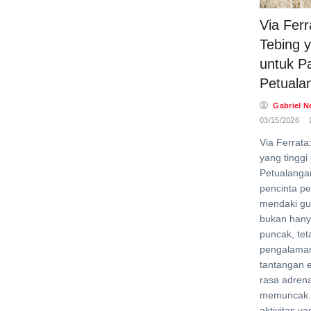
Via Fer
Tebing y
untuk P
Petuala
Gabriel N
03/15/2026
Via Ferrata
yang tinggi
Petualanga
pencinta pe
mendaki gu
bukan hany
puncak, tet
pengalama
tantangan 
rasa adrena
memuncak. 
aktivitas 