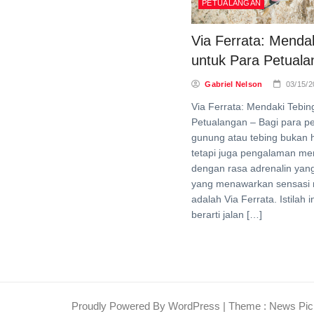
PETUALANGAN
Via Ferrata: Mendak
untuk Para Petual
Gabriel Nelson
03/15/2
Via Ferrata: Mendaki Tebin
Petualangan – Bagi para p
gunung atau tebing bukan 
tetapi juga pengalaman me
dengan rasa adrenalin yang
yang menawarkan sensasi 
adalah Via Ferrata. Istilah i
berarti jalan […]
Proudly Powered By WordPress
|
Theme : News Pic