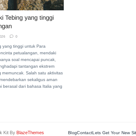
i Tebing yang tinggi
angan
026
0
g yang tinggi untuk Para
encinta petualangan, mendaki
hanya soal mencapai puncak,
nghadapi tantangan ekstrem
 memuncak. Salah satu aktivitas
mendebarkan sekaligus aman
ni berasal dari bahasa Italia yang
k Kit By
BlazeThemes
Blog
Contact
Lets Get Your New Si