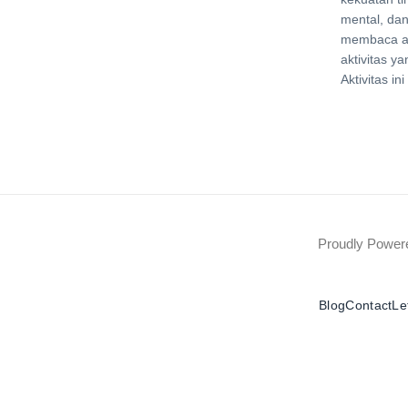
mental, d
membaca a
aktivitas y
Aktivitas i
Proudly Powe
Blog
Contact
Le