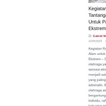
Kegiatan
Tantang
Untuk P
Ekstrem
Gabriel N
12/04/2025
Kegiatan R
Alam untuk
Ekstrem – D
olahraga y
sensasi eks
menjadi sal
yang palin
adrenalin.
olahraga ai
bergantung
individu, r
kekuatan t