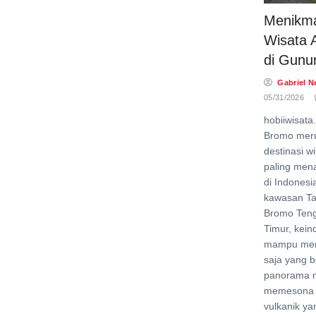
Menikma
Wisata 
di Gunu
Gabriel N
05/31/2026
hobiiwisata
Bromo meru
destinasi w
paling mena
di Indonesia
kawasan Ta
Bromo Ten
Timur, kei
mampu memi
saja yang b
panorama m
memesona 
vulkanik ya