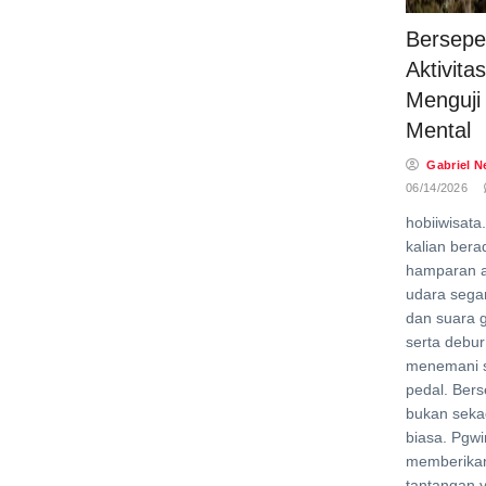
Bersepe
Aktivita
Menguji
Mental
Gabriel N
06/14/2026
hobiiwisat
kalian bera
hamparan a
udara segar
dan suara 
serta debur
menemani s
pedal. Ber
bukan sekada
biasa. Pgwi
memberikan 
tantangan 