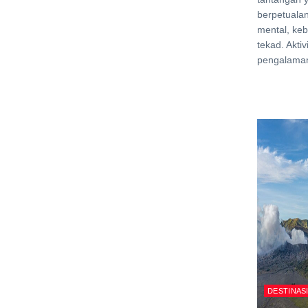
berpetuala
mental, keb
tekad. Aktiv
pengalaman
DESTINAS