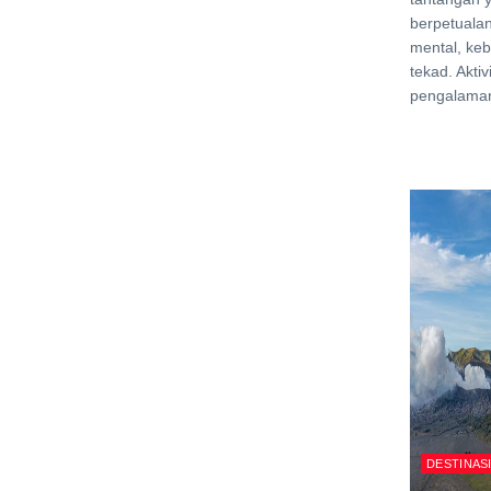
berpetuala
mental, keb
tekad. Aktiv
pengalaman
DESTINAS