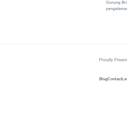
Gunung Br
pengalaman
Proudly Powe
Blog
Contact
Le