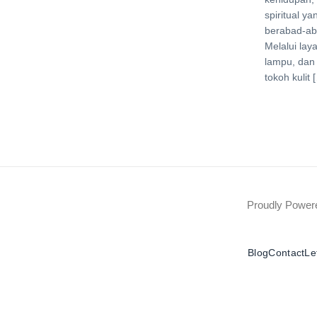
spiritual ya
berabad-ab
Melalui laya
lampu, dan
tokoh kulit 
Proudly Powe
Blog
Contact
Le