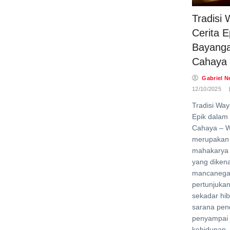
Tradisi 
Cerita E
Bayang
Cahaya
Gabriel N
12/10/2025
Tradisi Way
Epik dalam
Cahaya – W
merupakan 
mahakarya 
yang dikena
mancanegar
pertunjukan
sekadar hib
sarana pend
penyampai ni
kehidupan,