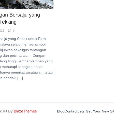
gan Bersalju yang
rekking
026
0
alju yang Cocok untuk Para
alaya selalu menjadi simbol
jubkan sekaligus tantangan
ng dan pecinta alam. Dengan
ang tinggi, lembah-lembah yang
g menutupi sebagian besar
 hanya memikat wisatawan, tetapi
ra pendaki […]
k Kit By
BlazeThemes
Blog
Contact
Lets Get Your New Si