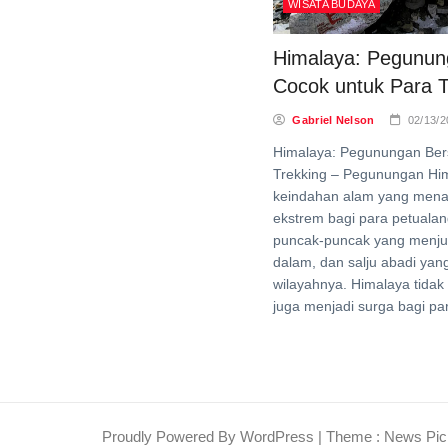
WISATA BUDAYA
Himalaya: Pegunun
Cocok untuk Para T
Gabriel Nelson
02/13/2
Himalaya: Pegunungan Bers
Trekking – Pegunungan Him
keindahan alam yang menak
ekstrem bagi para petuala
puncak-puncak yang menjul
dalam, dan salju abadi yan
wilayahnya. Himalaya tidak
juga menjadi surga bagi pa
Proudly Powered By WordPress
|
Theme : News Pic