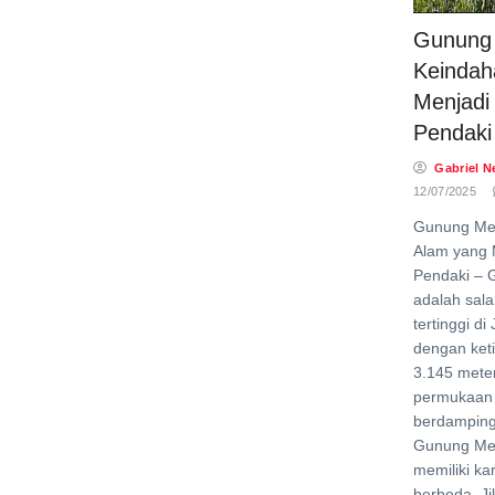
Gunung
Keindah
Menjadi 
Pendaki
Gabriel N
12/07/2025
Gunung Me
Alam yang 
Pendaki –
adalah sal
tertinggi d
dengan keti
3.145 meter
permukaan 
berdampin
Gunung Me
memiliki ka
berbeda. Ji