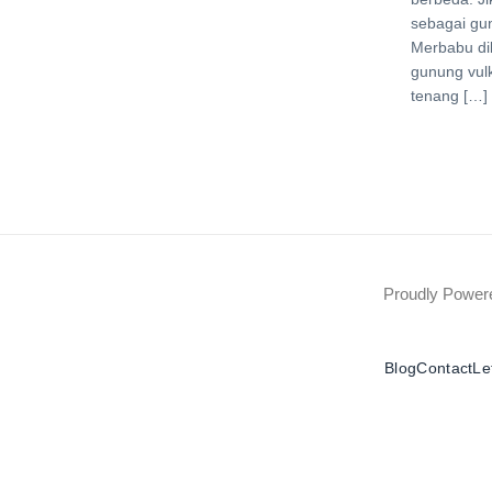
sebagai gun
Merbabu di
gunung vulk
tenang […]
Proudly Powe
Blog
Contact
Le