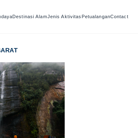
udaya
Destinasi Alam
Jenis Aktivitas
Petualangan
Contact
BARAT