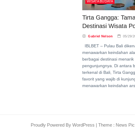
WISATA BUDAYA
Tirta Gangga: Tama
Destinasi Wisata P
Gabriel Nelson
05/29/2
IBLBET – Pulau Bali diken
menawarkan keindahan ala
berbagai destinasi menari
pengunjungnya. Di antara 
terkenal di Bali, Tirta Gang
favorit yang wajib di kunjun
menawarkan keindahan arsi
Proudly Powered By WordPress
|
Theme : News Pic