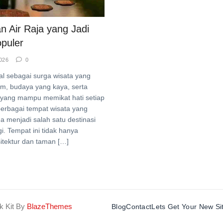
n Air Raja yang Jadi
opuler
026
0
al sebagai surga wisata yang
m, budaya yang kaya, serta
k yang mampu memikat hati setiap
berbagai tempat wisata yang
ga menjadi salah satu destinasi
gi. Tempat ini tidak hanya
tektur dan taman […]
k Kit By
BlazeThemes
Blog
Contact
Lets Get Your New Si