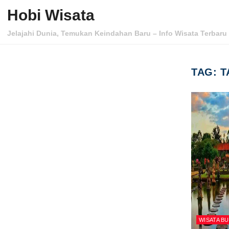
Skip to content
Hobi Wisata
Jelajahi Dunia, Temukan Keindahan Baru – Info Wisata Terbaru 
TAG:
T
WISATA B