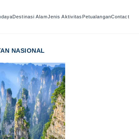
udaya
Destinasi Alam
Jenis Aktivitas
Petualangan
Contact
AN NASIONAL