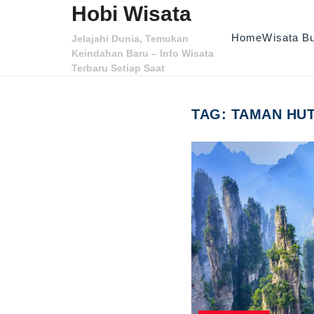
Skip to content
Hobi Wisata
Home
Wisata B
Jelajahi Dunia, Temukan
Keindahan Baru – Info Wisata
Terbaru Setiap Saat
TAG:
TAMAN HUT