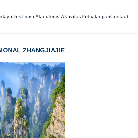
udaya
Destinasi Alam
Jenis Aktivitas
Petualangan
Contact
IONAL ZHANGJIAJIE