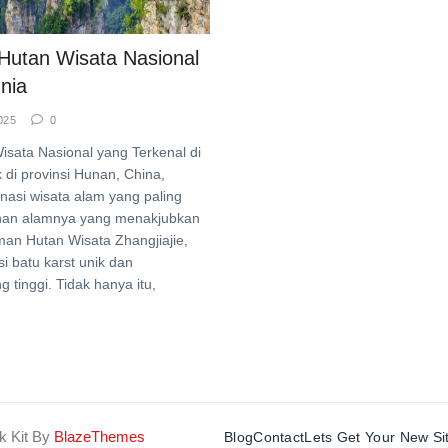
 Hutan Wisata Nasional
nia
025
0
isata Nasional yang Terkenal di
k di provinsi Hunan, China,
nasi wisata alam yang paling
han alamnya yang menakjubkan
an Hutan Wisata Zhangjiajie,
i batu karst unik dan
tinggi. Tidak hanya itu,
k Kit By
BlazeThemes
Blog
Contact
Lets Get Your New Si