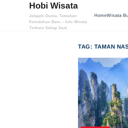
Skip to content
Hobi Wisata
Home
Wisata B
Jelajahi Dunia, Temukan
Keindahan Baru – Info Wisata
Terbaru Setiap Saat
TAG:
TAMAN NAS