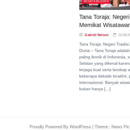
WISATA BUDAYA
Tana Toraja: Negeri
Memikat Wisatawan
Gabriel Nelson
11/30/2
Tana Toraja: Negeri Tradi
Dunia – Tana Toraja adalah
paling ikonik di Indonesia,
Selatan yang dikenal karena
terjaga kuat serta lanska
beberapa dekade terakhir,
internasional. Banyak wis
bukan hanya […]
Proudly Powered By WordPress
|
Theme : News Pic