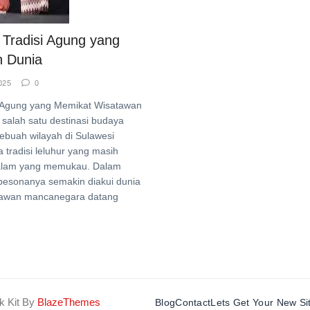
 Tradisi Agung yang
 Dunia
025
0
si Agung yang Memikat Wisatawan
 salah satu destinasi budaya
 sebuah wilayah di Sulawesi
 tradisi leluhur yang masih
p alam yang memukau. Dalam
 pesonanya semakin diakui dunia
atawan mancanegara datang
k Kit By
BlazeThemes
Blog
Contact
Lets Get Your New Si