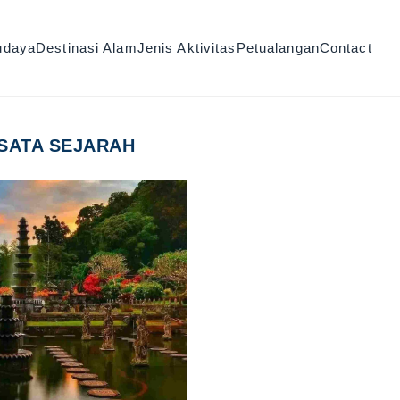
udaya
Destinasi Alam
Jenis Aktivitas
Petualangan
Contact
SATA SEJARAH