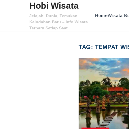
Skip to content
Hobi Wisata
Home
Wisata B
Jelajahi Dunia, Temukan
Keindahan Baru – Info Wisata
Terbaru Setiap Saat
TAG:
TEMPAT WI