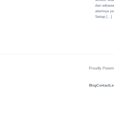
dari wibaw
alamnya ya
Setiap […]
Proudly Powe
Blog
Contact
Le