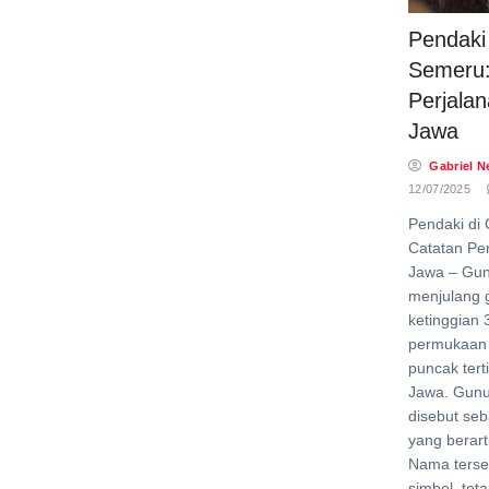
Pendaki
Semeru:
Perjala
Jawa
Gabriel N
12/07/2025
Pendaki di
Catatan Pe
Jawa – Gu
menjulang 
ketinggian 
permukaan 
puncak tert
Jawa. Gunun
disebut se
yang berar
Nama terse
simbol, tet