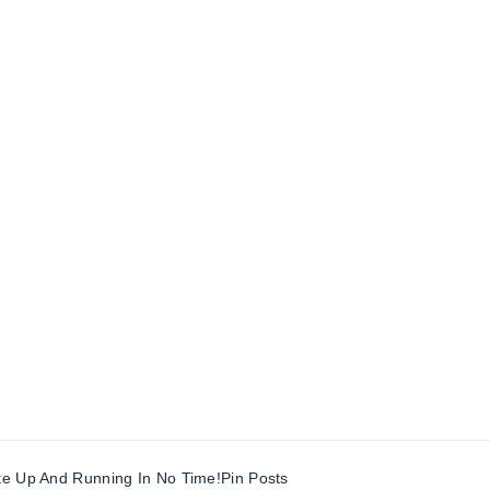
te Up And Running In No Time!
Pin Posts