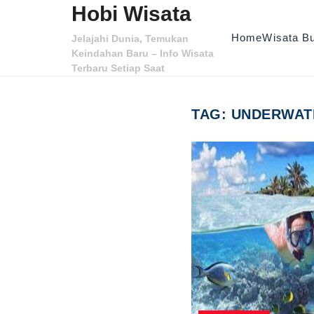
Skip to content
Hobi Wisata
Home
Wisata B
Jelajahi Dunia, Temukan
Keindahan Baru – Info Wisata
Terbaru Setiap Saat
TAG:
UNDERWAT