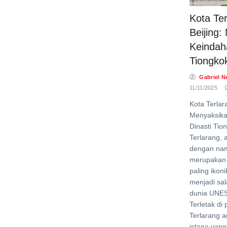
Kota Te
Beijing
Keindah
Tiongko
Gabriel N
11/11/2025
Kota Terlar
Menyaksika
Dinasti Tio
Terlarang, 
dengan nam
merupakan s
paling ikon
menjadi sal
dunia UNES
Terletak di 
Terlarang 
istana yan