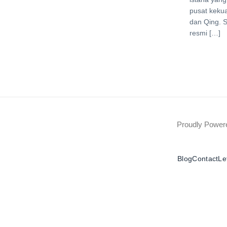
pusat keku
dan Qing. 
resmi […]
Proudly Powe
Blog
Contact
Le