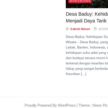
WISATA BUDAYA
Desa Baduy: Kehid
Menjadi Daya Tarik
Gabriel Nelson
12/23/2
Desa Baduy: Kehidupan Suk
Wisata – Desa Baduy, yang
Lebak, Banten, Indonesia, 
kehidupan suku adat yang 
dan budaya secara murni hi
terkenal dengan kearifan l
hidup yang sangat berbeda
Keunikan […]
Proudly Powered By WordPress
|
Theme : News Pic