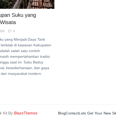
upan Suku yang
 Wisata
025
0
u yang Menjadi Daya Tarik
 terletak di kawasan Kabupaten
adalah salah satu contoh
masih mempertahankan tradisi
ngga saat ini. Suku Baduy
okal, kesederhanaan, dan gaya
 dari masyarakat modern.
k Kit By
BlazeThemes
Blog
Contact
Lets Get Your New Si