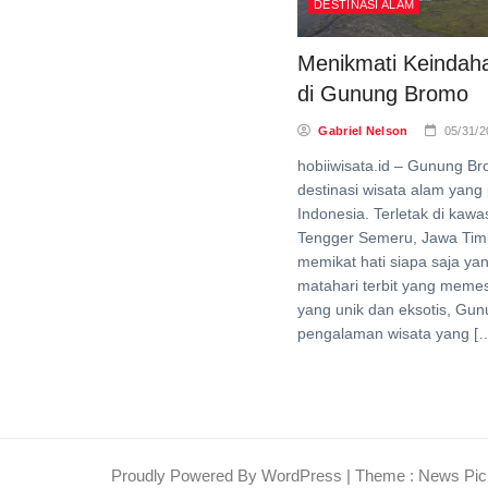
DESTINASI ALAM
Menikmati Keindaha
di Gunung Bromo
Gabriel Nelson
05/31/2
hobiiwisata.id – Gunung B
destinasi wisata alam yang
Indonesia. Terletak di ka
Tengger Semeru, Jawa Tim
memikat hati siapa saja ya
matahari terbit yang meme
yang unik dan eksotis, G
pengalaman wisata yang [
Proudly Powered By WordPress
|
Theme : News Pic