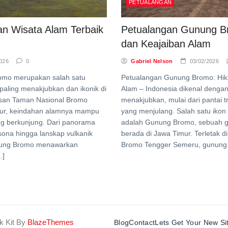
PETUALANGAN
n Wisata Alam Terbaik
Petualangan Gunung Br
dan Keajaiban Alam
026
0
Gabriel Nelson
03/02/2026
romo merupakan salah satu
Petualangan Gunung Bromo: Hiki
 paling menakjubkan dan ikonik di
Alam – Indonesia dikenal denga
wasan Taman Nasional Bromo
menakjubkan, mulai dari pantai 
ur, keindahan alamnya mampu
yang menjulang. Salah satu ikon
ng berkunjung. Dari panorama
adalah Gunung Bromo, sebuah gu
sona hingga lanskap vulkanik
berada di Jawa Timur. Terletak 
unung Bromo menawarkan
Bromo Tengger Semeru, gunung i
…]
k Kit By
BlazeThemes
Blog
Contact
Lets Get Your New Si