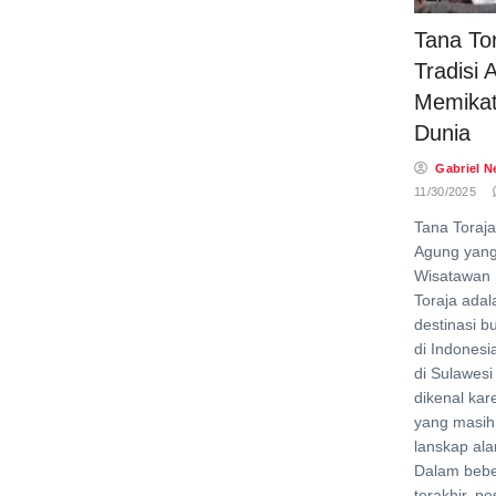
Tana Tor
Tradisi
Memikat
Dunia
Gabriel N
11/30/2025
Tana Toraja
Agung yan
Wisatawan 
Toraja adal
destinasi b
di Indonesi
di Sulawesi
dikenal kare
yang masih 
lanskap al
Dalam beb
terakhir, 