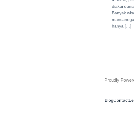
diakui dunia
Banyak wis
mancanega
hanya […]
Proudly Powe
Blog
Contact
Le