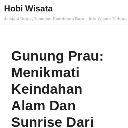
Skip to content
Hobi Wisata
Jelajahi Dunia, Temukan Keindahan Baru – Info Wisata Terbaru 
Gunung Prau:
Menikmati
Keindahan
Alam Dan
Sunrise Dari