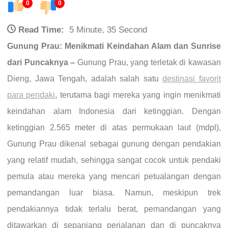
0
0
Read Time:
5 Minute, 35 Second
Gunung Prau: Menikmati Keindahan Alam dan Sunrise
dari Puncaknya –
Gunung Prau, yang terletak di kawasan
Dieng, Jawa Tengah, adalah salah satu
destinasi favorit
para pendaki
, terutama bagi mereka yang ingin menikmati
keindahan alam Indonesia dari ketinggian. Dengan
ketinggian 2.565 meter di atas permukaan laut (mdpl),
Gunung Prau dikenal sebagai gunung dengan pendakian
yang relatif mudah, sehingga sangat cocok untuk pendaki
pemula atau mereka yang mencari petualangan dengan
pemandangan luar biasa. Namun, meskipun trek
pendakiannya tidak terlalu berat, pemandangan yang
ditawarkan di sepanjang perjalanan dan di puncaknya