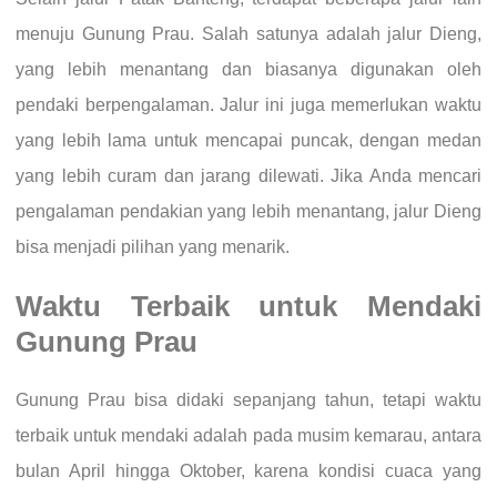
menuju Gunung Prau. Salah satunya adalah jalur Dieng,
yang lebih menantang dan biasanya digunakan oleh
pendaki berpengalaman. Jalur ini juga memerlukan waktu
yang lebih lama untuk mencapai puncak, dengan medan
yang lebih curam dan jarang dilewati. Jika Anda mencari
pengalaman pendakian yang lebih menantang, jalur Dieng
bisa menjadi pilihan yang menarik.
Waktu Terbaik untuk Mendaki
Gunung Prau
Gunung Prau bisa didaki sepanjang tahun, tetapi waktu
terbaik untuk mendaki adalah pada musim kemarau, antara
bulan April hingga Oktober, karena kondisi cuaca yang