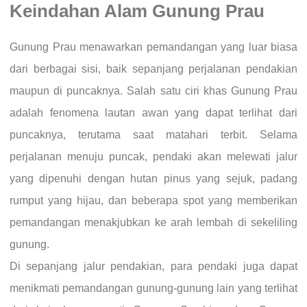
Keindahan Alam Gunung Prau
Gunung Prau menawarkan pemandangan yang luar biasa
dari berbagai sisi, baik sepanjang perjalanan pendakian
maupun di puncaknya. Salah satu ciri khas Gunung Prau
adalah fenomena lautan awan yang dapat terlihat dari
puncaknya, terutama saat matahari terbit. Selama
perjalanan menuju puncak, pendaki akan melewati jalur
yang dipenuhi dengan hutan pinus yang sejuk, padang
rumput yang hijau, dan beberapa spot yang memberikan
pemandangan menakjubkan ke arah lembah di sekeliling
gunung.
Di sepanjang jalur pendakian, para pendaki juga dapat
menikmati pemandangan gunung-gunung lain yang terlihat