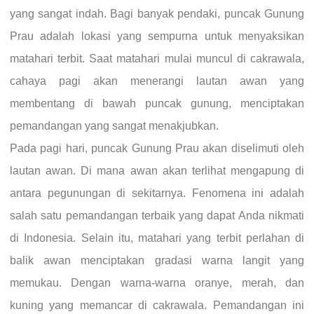
yang sangat indah. Bagi banyak pendaki, puncak Gunung
Prau adalah lokasi yang sempurna untuk menyaksikan
matahari terbit. Saat matahari mulai muncul di cakrawala,
cahaya pagi akan menerangi lautan awan yang
membentang di bawah puncak gunung, menciptakan
pemandangan yang sangat menakjubkan.
Pada pagi hari, puncak Gunung Prau akan diselimuti oleh
lautan awan. Di mana awan akan terlihat mengapung di
antara pegunungan di sekitarnya. Fenomena ini adalah
salah satu pemandangan terbaik yang dapat Anda nikmati
di Indonesia. Selain itu, matahari yang terbit perlahan di
balik awan menciptakan gradasi warna langit yang
memukau. Dengan warna-warna oranye, merah, dan
kuning yang memancar di cakrawala. Pemandangan ini