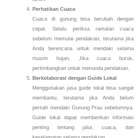
Perhatikan Cuaca
Cuaca di gunung bisa berubah dengan
cepat. Selalu periksa ramalan cuaca
sebelum memulai pendakian, terutama jika
Anda berencana untuk mendaki selama
musim hujan. Jika cuaca buruk,
pertimbangkan untuk menunda pendakian.
Berkolaborasi dengan Guide Lokal
Menggunakan jasa guide lokal bisa sangat
membantu, terutama jika Anda belum
pernah mendaki Gunung Prau sebelumnya.
Guide lokal dapat memberikan informasi
penting tentang jalur, cuaca, dan
keselamatan selama pendakian.