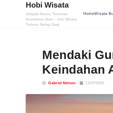
Skip to content
Hobi Wisata
Home
Wisata B
Jelajahi Dunia, Temukan
Keindahan Baru – Info Wisata
Terbaru Setiap Saat
Mendaki Gu
Keindahan 
Gabriel Nelson
11/07/2025