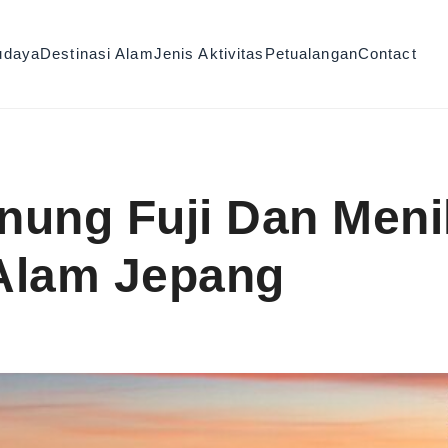
udaya
Destinasi Alam
Jenis Aktivitas
Petualangan
Contact
nung Fuji Dan Meni
Alam Jepang