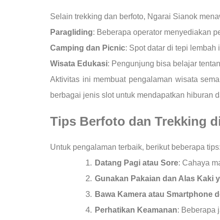
Selain trekking dan berfoto, Ngarai Sianok mena
Paragliding
: Beberapa operator menyediakan pen
Camping dan Picnic
: Spot datar di tepi lembah
Wisata Edukasi
: Pengunjung bisa belajar tentan
Aktivitas ini membuat pengalaman wisata sema
berbagai jenis slot untuk mendapatkan hiburan 
Tips Berfoto dan Trekking d
Untuk pengalaman terbaik, berikut beberapa tips
Datang Pagi atau Sore
: Cahaya ma
Gunakan Pakaian dan Alas Kaki
Bawa Kamera atau Smartphone d
Perhatikan Keamanan
: Beberapa j