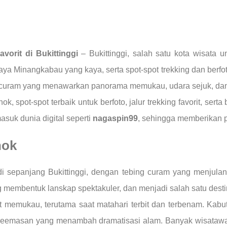
vorit di Bukittinggi
– Bukittinggi, salah satu kota wisata 
Minangkabau yang kaya, serta spot-spot trekking dan berfoto
curam yang menawarkan panorama memukau, udara sejuk, dan 
k, spot-spot terbaik untuk berfoto, jalur trekking favorit, se
suk dunia digital seperti
nagaspin99
, sehingga memberikan p
nok
di sepanjang Bukittinggi, dengan tebing curam yang menjulan
g membentuk lanskap spektakuler, dan menjadi salah satu destin
memukau, terutama saat matahari terbit dan terbenam. Kabut
keemasan yang menambah dramatisasi alam. Banyak wisataw