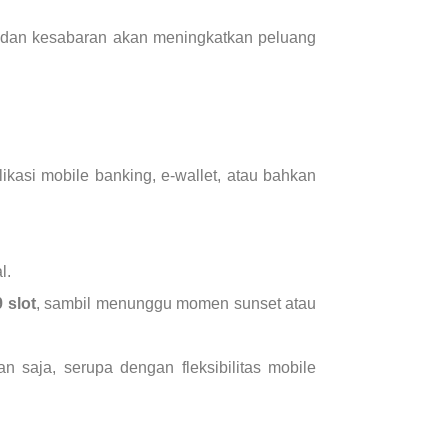
t, dan kesabaran akan meningkatkan peluang
kasi mobile banking, e-wallet, atau bahkan
l.
 slot
, sambil menunggu momen sunset atau
saja, serupa dengan fleksibilitas mobile