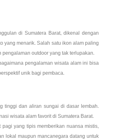
unggulan di Sumatera Barat, dikenal dengan
 yang menarik. Salah satu ikon alam paling
pengalaman outdoor yang tak terlupakan.
rta bagaimana pengalaman wisata alam ini bisa
erspektif unik bagi pembaca.
g tinggi dan aliran sungai di dasar lembah.
asi wisata alam favorit di Sumatera Barat.
 pagi yang tipis memberikan nuansa mistis,
an lokal maupun mancanegara datang untuk