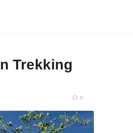
an Trekking
0