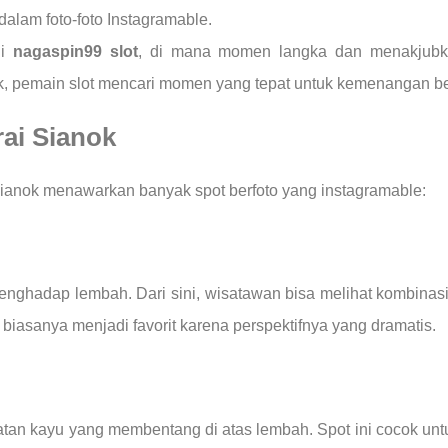
alam foto-foto Instagramable.
di
nagaspin99 slot
, di mana momen langka dan menakjubka
k, pemain slot mencari momen yang tepat untuk kemenangan be
rai Sianok
 Sianok menawarkan banyak spot berfoto yang instagramable:
enghadap lembah. Dari sini, wisatawan bisa melihat kombinasi
 biasanya menjadi favorit karena perspektifnya yang dramatis.
mbatan kayu yang membentang di atas lembah. Spot ini cocok un