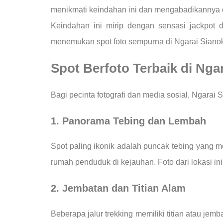
menikmati keindahan ini dan mengabadikannya d
Keindahan ini mirip dengan sensasi jackpot 
menemukan spot foto sempurna di Ngarai Siano
Spot Berfoto Terbaik di Nga
Bagi pecinta fotografi dan media sosial, Ngarai
1. Panorama Tebing dan Lembah
Spot paling ikonik adalah puncak tebing yang m
rumah penduduk di kejauhan. Foto dari lokasi ini
2. Jembatan dan Titian Alam
Beberapa jalur trekking memiliki titian atau je