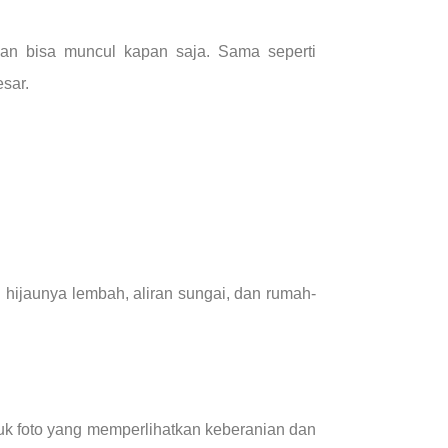
n bisa muncul kapan saja. Sama seperti
sar.
 hijaunya lembah, aliran sungai, dan rumah-
tuk foto yang memperlihatkan keberanian dan