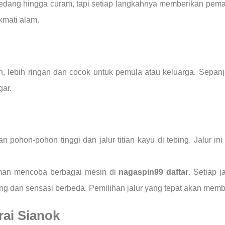
edang hingga curam, tapi setiap langkahnya memberikan pemand
kmati alam.
bah, lebih ringan dan cocok untuk pemula atau keluarga. Sepa
ar.
n pohon-pohon tinggi dan jalur titian kayu di tebing. Jalur 
aman mencoba berbagai mesin di
nagaspin99 daftar
. Setiap 
ang dan sensasi berbeda. Pemilihan jalur yang tepat akan me
rai Sianok