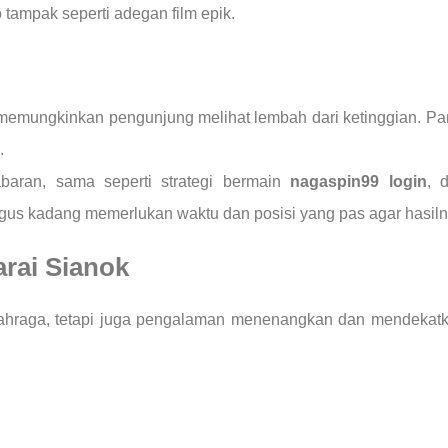
 tampak seperti adegan film epik.
 memungkinkan pengunjung melihat lembah dari ketinggian. P
.
baran, sama seperti strategi bermain
nagaspin99 login
, 
gus kadang memerlukan waktu dan posisi yang pas agar hasil
arai Sianok
lahraga, tetapi juga pengalaman menenangkan dan mendekatkan