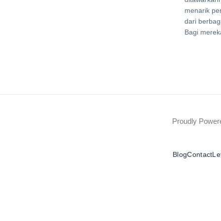
menarik pe
dari berbag
Bagi merek
Proudly Powe
Blog
Contact
Le