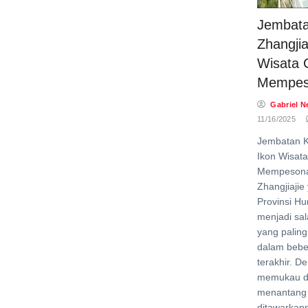
Jembat
Zhangjia
Wisata 
Mempes
Gabriel N
11/16/2025
Jembatan K
Ikon Wisat
Mempesona
Zhangjiajie 
Provinsi Hu
menjadi sal
yang paling
dalam bebe
terakhir. D
memukau d
menantang
ditawarkann