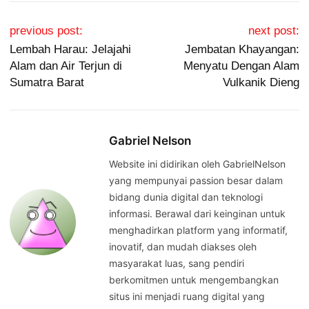
Navigasi pos
previous post:
next post:
Lembah Harau: Jelajahi
Jembatan Khayangan:
Alam dan Air Terjun di
Menyatu Dengan Alam
Sumatra Barat
Vulkanik Dieng
Gabriel Nelson
Website ini didirikan oleh GabrielNelson
yang mempunyai passion besar dalam
bidang dunia digital dan teknologi
informasi. Berawal dari keinginan untuk
menghadirkan platform yang informatif,
inovatif, dan mudah diakses oleh
masyarakat luas, sang pendiri
berkomitmen untuk mengembangkan
situs ini menjadi ruang digital yang