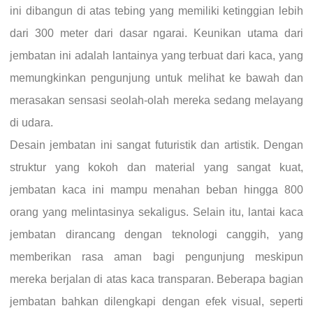
ini dibangun di atas tebing yang memiliki ketinggian lebih
dari 300 meter dari dasar ngarai. Keunikan utama dari
jembatan ini adalah lantainya yang terbuat dari kaca, yang
memungkinkan pengunjung untuk melihat ke bawah dan
merasakan sensasi seolah-olah mereka sedang melayang
di udara.
Desain jembatan ini sangat futuristik dan artistik. Dengan
struktur yang kokoh dan material yang sangat kuat,
jembatan kaca ini mampu menahan beban hingga 800
orang yang melintasinya sekaligus. Selain itu, lantai kaca
jembatan dirancang dengan teknologi canggih, yang
memberikan rasa aman bagi pengunjung meskipun
mereka berjalan di atas kaca transparan. Beberapa bagian
jembatan bahkan dilengkapi dengan efek visual, seperti