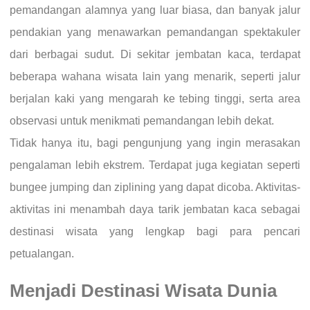
pemandangan alamnya yang luar biasa, dan banyak jalur
pendakian yang menawarkan pemandangan spektakuler
dari berbagai sudut. Di sekitar jembatan kaca, terdapat
beberapa wahana wisata lain yang menarik, seperti jalur
berjalan kaki yang mengarah ke tebing tinggi, serta area
observasi untuk menikmati pemandangan lebih dekat.
Tidak hanya itu, bagi pengunjung yang ingin merasakan
pengalaman lebih ekstrem. Terdapat juga kegiatan seperti
bungee jumping dan ziplining yang dapat dicoba. Aktivitas-
aktivitas ini menambah daya tarik jembatan kaca sebagai
destinasi wisata yang lengkap bagi para pencari
petualangan.
Menjadi Destinasi Wisata Dunia