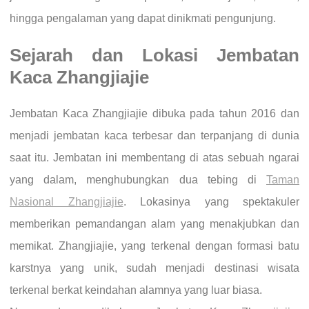
hingga pengalaman yang dapat dinikmati pengunjung.
Sejarah dan Lokasi Jembatan
Kaca Zhangjiajie
Jembatan Kaca Zhangjiajie dibuka pada tahun 2016 dan
menjadi jembatan kaca terbesar dan terpanjang di dunia
saat itu. Jembatan ini membentang di atas sebuah ngarai
yang dalam, menghubungkan dua tebing di
Taman
Nasional Zhangjiajie
. Lokasinya yang spektakuler
memberikan pemandangan alam yang menakjubkan dan
memikat. Zhangjiajie, yang terkenal dengan formasi batu
karstnya yang unik, sudah menjadi destinasi wisata
terkenal berkat keindahan alamnya yang luar biasa.