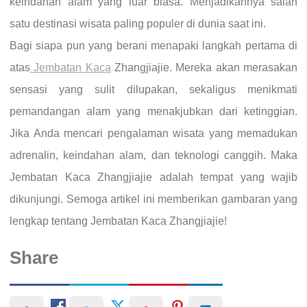
keindahan alam yang luar biasa. Menjadikannya salah
satu destinasi wisata paling populer di dunia saat ini.
Bagi siapa pun yang berani menapaki langkah pertama di
atas
Jembatan Kaca
Zhangjiajie. Mereka akan merasakan
sensasi yang sulit dilupakan, sekaligus menikmati
pemandangan alam yang menakjubkan dari ketinggian.
Jika Anda mencari pengalaman wisata yang memadukan
adrenalin, keindahan alam, dan teknologi canggih. Maka
Jembatan Kaca Zhangjiajie adalah tempat yang wajib
dikunjungi. Semoga artikel ini memberikan gambaran yang
lengkap tentang Jembatan Kaca Zhangjiajie!
Share