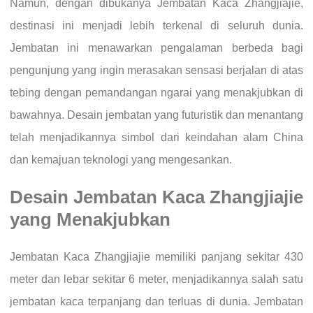
Namun, dengan dibukanya Jembatan Kaca Zhangjiajie,
destinasi ini menjadi lebih terkenal di seluruh dunia.
Jembatan ini menawarkan pengalaman berbeda bagi
pengunjung yang ingin merasakan sensasi berjalan di atas
tebing dengan pemandangan ngarai yang menakjubkan di
bawahnya. Desain jembatan yang futuristik dan menantang
telah menjadikannya simbol dari keindahan alam China
dan kemajuan teknologi yang mengesankan.
Desain Jembatan Kaca Zhangjiajie
yang Menakjubkan
Jembatan Kaca Zhangjiajie memiliki panjang sekitar 430
meter dan lebar sekitar 6 meter, menjadikannya salah satu
jembatan kaca terpanjang dan terluas di dunia. Jembatan