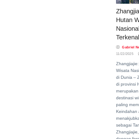
Zhangjia
Hutan W
Nasiona
Terkenal
Gabriel N
11/22/2025
Zhangjiaji
Wisata Nasi
di Dunia – Z
di provinsi
merupakan 
destinasi w
paling mem
Keindahan 
menakjubka
sebagai Ta
Zhangjiajie
dengan form