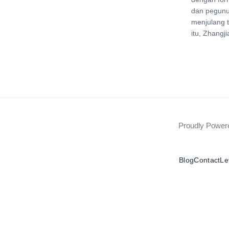
dan pegun
menjulang t
itu, Zhangji
Proudly Powe
Blog
Contact
Le