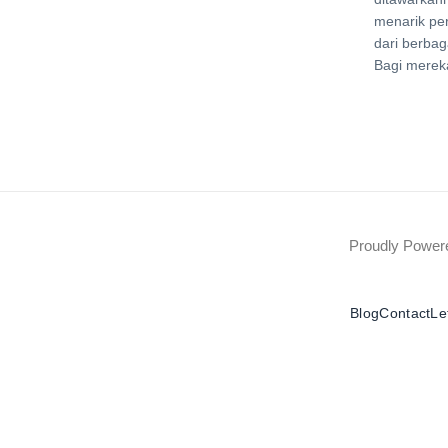
menarik pe
dari berbag
Bagi merek
Proudly Powe
Blog
Contact
Le