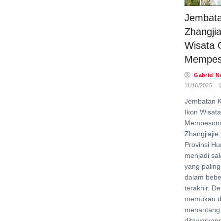
Jembat
Zhangjia
Wisata 
Mempes
Gabriel N
11/16/2025
Jembatan K
Ikon Wisat
Mempesona
Zhangjiajie 
Provinsi Hu
menjadi sal
yang paling
dalam bebe
terakhir. D
memukau d
menantang
ditawarkann