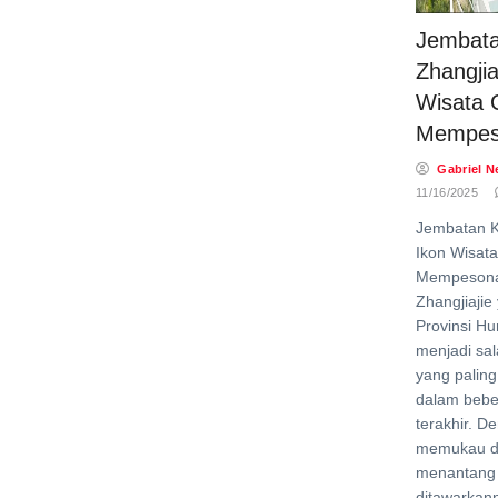
Jembat
Zhangjia
Wisata 
Mempes
Gabriel N
11/16/2025
Jembatan K
Ikon Wisat
Mempesona
Zhangjiajie 
Provinsi Hu
menjadi sal
yang paling
dalam bebe
terakhir. D
memukau d
menantang
ditawarkann