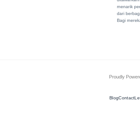
menarik pe
dari berbag
Bagi merek
Proudly Powe
Blog
Contact
Le